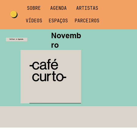
SOBRE
AGENDA
ARTISTAS
VÍDEOS
ESPAÇOS
PARCEIROS
Novemb
Voltar à Agenda
ro